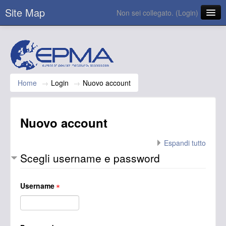
Site Map
Non sei collegato. (
Login
)
Italiano ‎(it)‎
Home
→
Login
→
Nuovo account
Nuovo account
Espandi tutto
Scegli username e password
Username